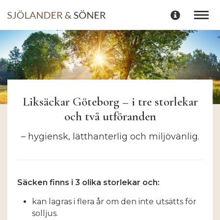
Togg
navi
Liksäckar Göteborg – i tre storlekar
och två utföranden
– hygiensk, lätthanterlig och miljövänlig.
Säcken finns i 3 olika storlekar och:
kan lagras i flera år om den inte utsätts för
solljus.