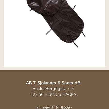
AB T. Sjölander & Söner AB
Backa Bergögatan 14
422 46 HISINGS-BACKA
Tel:
+46-31-529 850